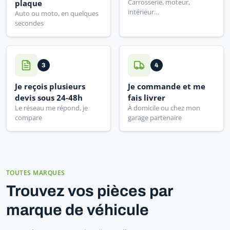
Carrosserie, moteur,
plaque
intérieur…
Auto ou moto, en quelques
secondes
3
4
Je reçois plusieurs
Je commande et me
devis sous 24-48h
fais livrer
Le réseau me répond, je
À domicile ou chez mon
compare
garage partenaire
TOUTES MARQUES
Trouvez vos pièces par
marque de véhicule