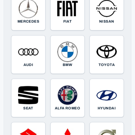
MERCEDES
FIAT
NISSAN
AUDI
BMW
TOYOTA
SEAT
ALFA ROMEO
HYUNDAI