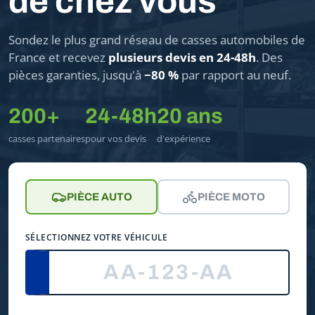
de chez vous
Sondez le plus grand réseau de casses automobiles de
France et recevez
plusieurs devis en 24-48h
. Des
pièces garanties, jusqu'à
−80 %
par rapport au neuf.
200+
24-48h
20 ans
casses partenaires
pour vos devis
d'expérience
PIÈCE AUTO
PIÈCE MOTO
SÉLECTIONNEZ VOTRE VÉHICULE