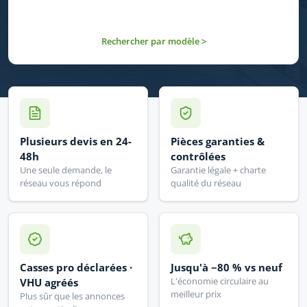
Rechercher par modèle >
Plusieurs devis en 24-
Pièces garanties &
48h
contrôlées
Une seule demande, le
Garantie légale + charte
réseau vous répond
qualité du réseau
Casses pro déclarées ·
Jusqu'à −80 % vs neuf
L'économie circulaire au
VHU agréés
meilleur prix
Plus sûr que les annonces