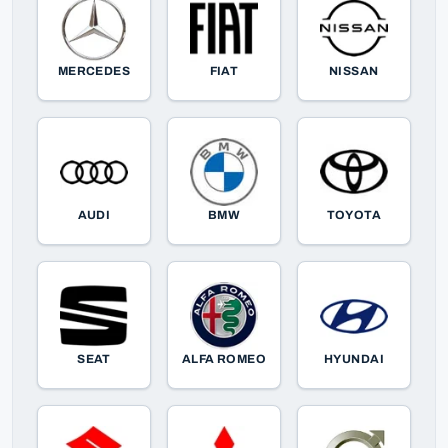
MERCEDES
FIAT
NISSAN
AUDI
BMW
TOYOTA
SEAT
ALFA ROMEO
HYUNDAI