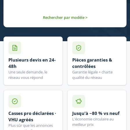
Rechercher par modèle >
Plusieurs devis en 24-
Pièces garanties &
48h
contrôlées
Une seule demande, le
Garantie légale + charte
réseau vous répond
qualité du réseau
Casses pro déclarées ·
Jusqu'à −80 % vs neuf
L'économie circulaire au
VHU agréés
meilleur prix
Plus sûr que les annonces