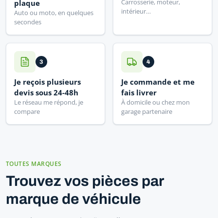
Carrosserie, moteur,
plaque
intérieur…
Auto ou moto, en quelques
secondes
3
4
Je reçois plusieurs
Je commande et me
devis sous 24-48h
fais livrer
Le réseau me répond, je
À domicile ou chez mon
compare
garage partenaire
TOUTES MARQUES
Trouvez vos pièces par
marque de véhicule