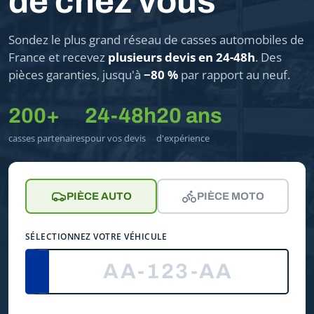
de chez vous
Sondez le plus grand réseau de casses automobiles de
France et recevez
plusieurs devis en 24-48h
. Des
pièces garanties, jusqu'à
−80 %
par rapport au neuf.
200+
24-48h
20 ans
casses partenaires
pour vos devis
d'expérience
PIÈCE AUTO
PIÈCE MOTO
SÉLECTIONNEZ VOTRE VÉHICULE