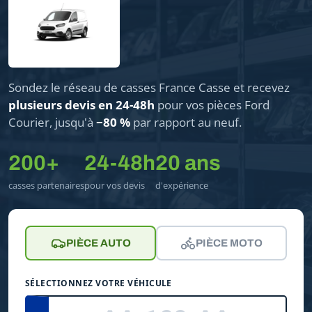
Sondez le réseau de casses France Casse et recevez
plusieurs devis en 24-48h
pour vos pièces Ford
Courier, jusqu'à
−80 %
par rapport au neuf.
200+
24-48h
20 ans
casses partenaires
pour vos devis
d'expérience
PIÈCE AUTO
PIÈCE MOTO
SÉLECTIONNEZ VOTRE VÉHICULE