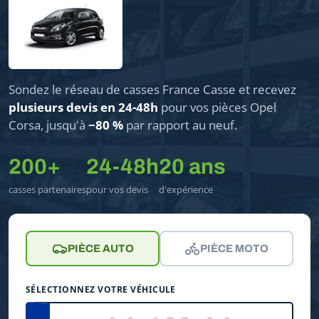
Sondez le réseau de casses France Casse et recevez
plusieurs devis en 24-48h
pour vos pièces Opel
Corsa, jusqu'à
−80 %
par rapport au neuf.
200+
24-48h
20 ans
casses partenaires
pour vos devis
d'expérience
PIÈCE AUTO
PIÈCE MOTO
SÉLECTIONNEZ VOTRE VÉHICULE