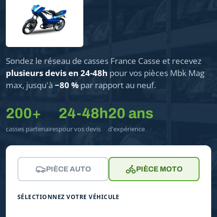
Sondez le réseau de casses France Casse et recevez
plusieurs devis en 24-48h
pour vos pièces Mbk Mag
max, jusqu'à
−80 %
par rapport au neuf.
200+
24-48h
20 ans
casses partenaires
pour vos devis
d'expérience
PIÈCE AUTO
PIÈCE MOTO
SÉLECTIONNEZ VOTRE VÉHICULE