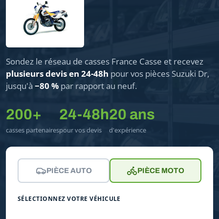
Sondez le réseau de casses France Casse et recevez
plusieurs devis en 24-48h
pour vos pièces Suzuki Dr,
jusqu'à
−80 %
par rapport au neuf.
200+
24-48h
20 ans
casses partenaires
pour vos devis
d'expérience
PIÈCE AUTO
PIÈCE MOTO
SÉLECTIONNEZ VOTRE VÉHICULE