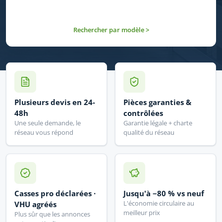
Rechercher par modèle >
Plusieurs devis en 24-
Pièces garanties &
48h
contrôlées
Une seule demande, le
Garantie légale + charte
réseau vous répond
qualité du réseau
Casses pro déclarées ·
Jusqu'à −80 % vs neuf
L'économie circulaire au
VHU agréés
meilleur prix
Plus sûr que les annonces