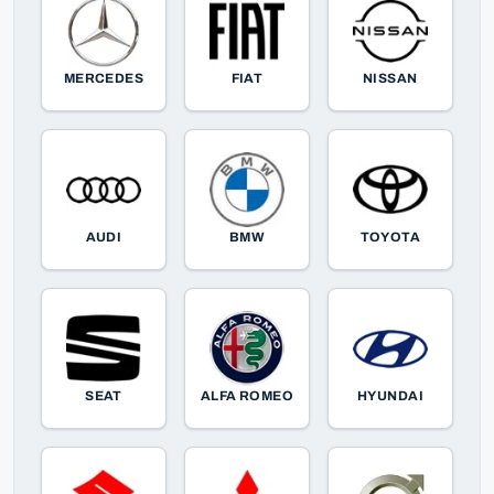
MERCEDES
FIAT
NISSAN
AUDI
BMW
TOYOTA
SEAT
ALFA ROMEO
HYUNDAI