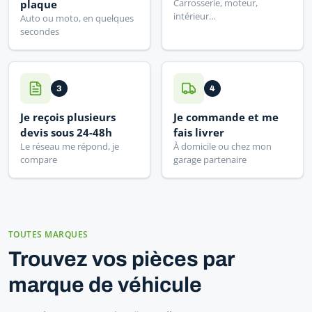
Carrosserie, moteur,
plaque
intérieur…
Auto ou moto, en quelques
secondes
3
4
Je reçois plusieurs
Je commande et me
devis sous 24-48h
fais livrer
Le réseau me répond, je
À domicile ou chez mon
compare
garage partenaire
TOUTES MARQUES
Trouvez vos pièces par
marque de véhicule