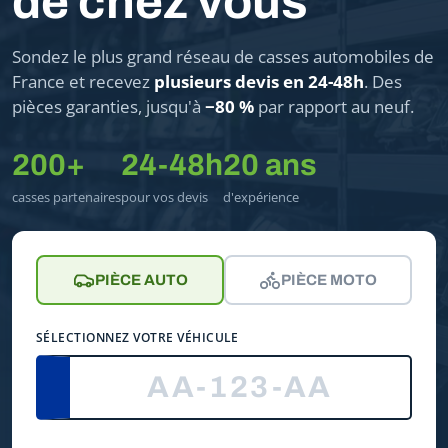
de chez vous
Sondez le plus grand réseau de casses automobiles de
France et recevez
plusieurs devis en 24-48h
. Des
pièces garanties, jusqu'à
−80 %
par rapport au neuf.
200+
24-48h
20 ans
casses partenaires
pour vos devis
d'expérience
PIÈCE AUTO
PIÈCE MOTO
SÉLECTIONNEZ VOTRE VÉHICULE