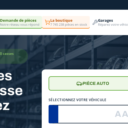
Demande de pièces
La boutique
Garages
Notre réseau vous répond
7 745 238 pièces en stock
Réparez votre véhic
00 casses
es
PIÈCE AUTO
asse
SÉLECTIONNEZ VOTRE VÉHICULE
ez