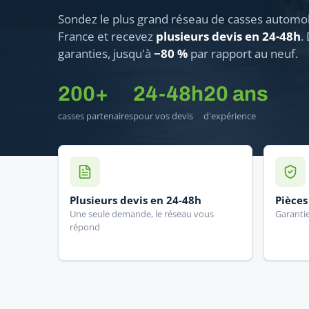
Sondez le plus grand réseau de casses automo
France et recevez
plusieurs devis en 24-48h
.
garanties, jusqu'à
−80 %
par rapport au neuf.
200+
24-48h
20 ans
casses partenaires
pour vos devis
d'expérience
Plusieurs devis en 24-48h
Pièces
Une seule demande, le réseau vous
Garantie
répond