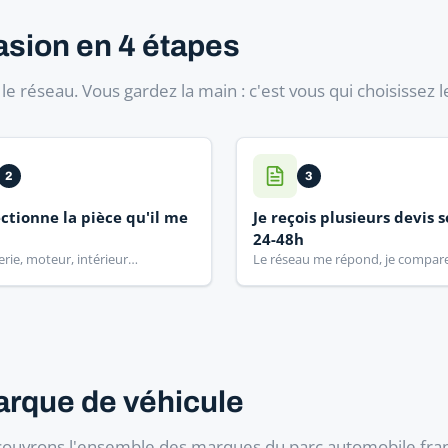
asion en 4 étapes
e réseau. Vous gardez la main : c'est vous qui choisissez l
2
3
ectionne la pièce qu'il me
Je reçois plusieurs devis 
24-48h
erie, moteur, intérieur…
Le réseau me répond, je compar
arque de véhicule
couvrons l'ensemble des marques du parc automobile fran