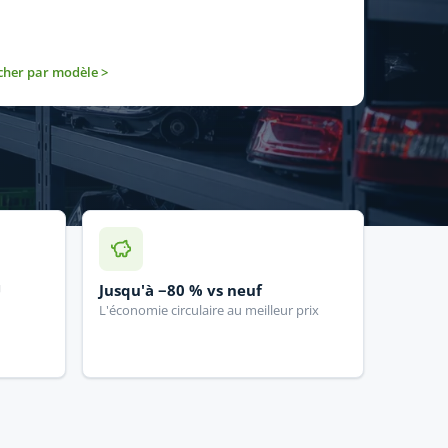
cher par modèle >
U
Jusqu'à −80 % vs neuf
L'économie circulaire au meilleur prix