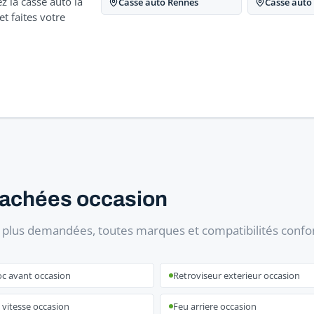
z la casse auto la
Casse auto Rennes
Casse auto
t faites votre
tachées occasion
s plus demandées, toutes marques et compatibilités conf
oc avant occasion
Retroviseur exterieur occasion
 vitesse occasion
Feu arriere occasion