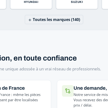
HYUNDAI
SUZUKI
Toutes les marques (140)
ion, en toute confiance
orme unique adossée à un vrai réseau de professionnels.
s de France
Une demande, 
France : même les pièces
Notre service de mis
ssent par être localisées
Vous recevez des dev
prix / délai.