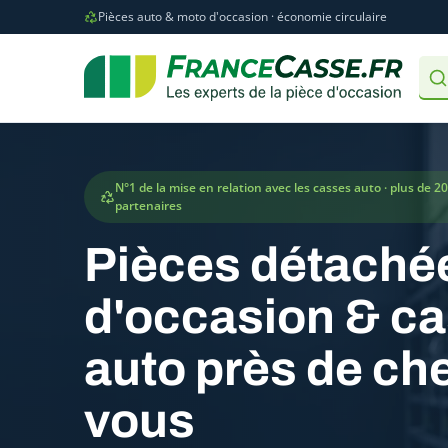
Pièces auto & moto d'occasion · économie circulaire
N°1 de la mise en relation avec les casses auto · plus de 2
partenaires
Pièces détaché
d'occasion & c
auto près de ch
vous