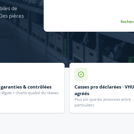
biles de
 Des pièces
Recher
 garanties & contrôlées
Casses pro déclarées · VH
 légale + charte qualité du réseau
agréés
Plus sûr que les annonces entre
particuliers