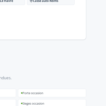
 Le Havre
Casse auto Reims
ondues.
Porte occasion
Sieges occasion