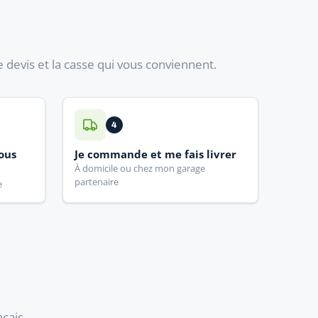
e devis et la casse qui vous conviennent.
4
sous
Je commande et me fais livrer
À domicile ou chez mon garage
partenaire
e
çais.