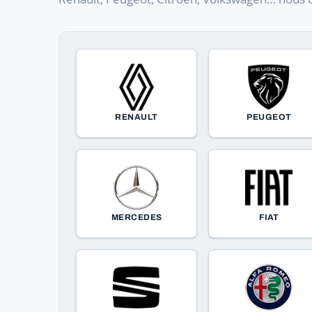
RENAULT
PEUGEOT
MERCEDES
FIAT