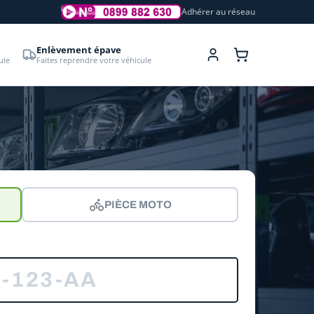
Adhérer au réseau
Enlèvement épave
ule
Faites reprendre votre véhicule
PIÈCE MOTO