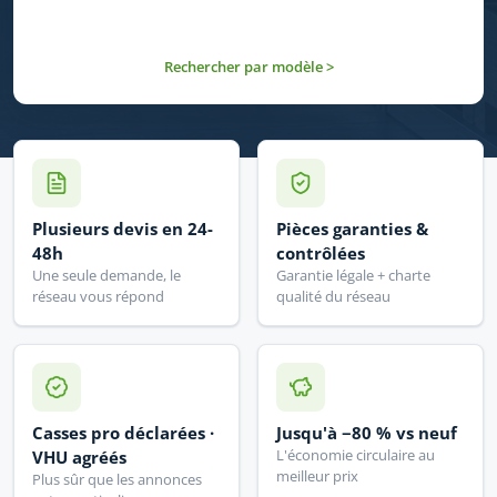
Rechercher par modèle >
Plusieurs devis en 24-
Pièces garanties &
48h
contrôlées
Une seule demande, le
Garantie légale + charte
réseau vous répond
qualité du réseau
Casses pro déclarées ·
Jusqu'à −80 % vs neuf
L'économie circulaire au
VHU agréés
meilleur prix
Plus sûr que les annonces