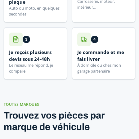
Carrosserie, moteur,
plaque
intérieur…
Auto ou moto, en quelques
secondes
3
4
Je reçois plusieurs
Je commande et me
devis sous 24-48h
fais livrer
Le réseau me répond, je
À domicile ou chez mon
compare
garage partenaire
TOUTES MARQUES
Trouvez vos pièces par
marque de véhicule