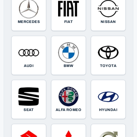
MERCEDES
FIAT
NISSAN
AUDI
BMW
TOYOTA
SEAT
ALFA ROMEO
HYUNDAI