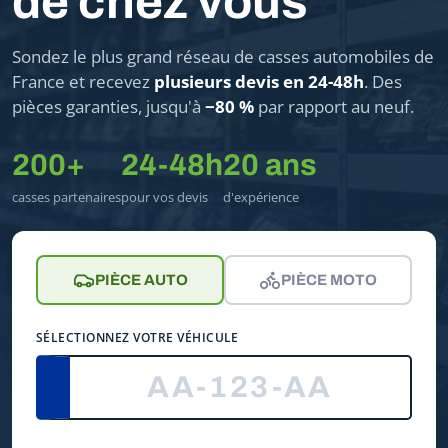
de chez vous
Sondez le plus grand réseau de casses automobiles de
France et recevez
plusieurs devis en 24-48h
. Des
pièces garanties, jusqu'à
−80 %
par rapport au neuf.
200+
24-48h
20 ans
casses partenaires
pour vos devis
d'expérience
PIÈCE AUTO
PIÈCE MOTO
SÉLECTIONNEZ VOTRE VÉHICULE