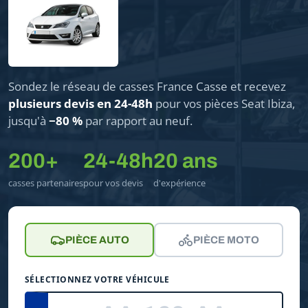
Sondez le réseau de casses France Casse et recevez
plusieurs devis en 24-48h
pour vos pièces Seat Ibiza,
jusqu'à
−80 %
par rapport au neuf.
200+
24-48h
20 ans
casses partenaires
pour vos devis
d'expérience
PIÈCE AUTO
PIÈCE MOTO
SÉLECTIONNEZ VOTRE VÉHICULE